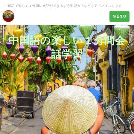
中国語で楽しく１分間の会話ができるよう学習方法などをアドバイスします
Toggle
MENU
navigation
中国語の楽しい１分間会
話学習