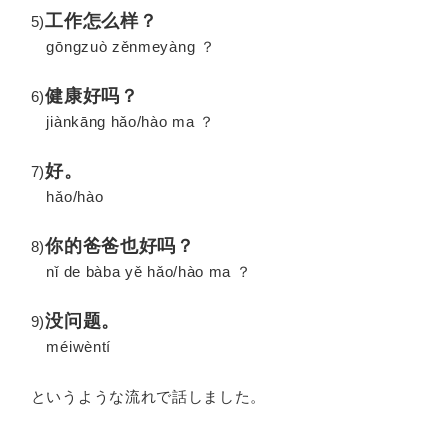
工作怎么样？
5)
gōngzuò zěnmeyàng ？
健康好吗？
6)
jiànkāng hǎo/hào ma ？
好。
7)
hǎo/hào
你的爸爸也好吗？
8)
nǐ de bàba yě hǎo/hào ma ？
没问题。
9)
méiwèntí
というような流れで話しました。