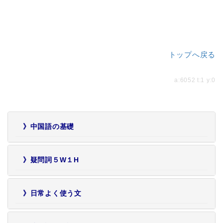
トップへ戻る
a:6052 t:1 y:0
》中国語の基礎
》疑問詞５W１H
》日常よく使う文