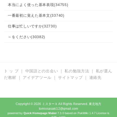
本当によく使った基本表現
(34755)
一番最初に覚えた基本文
(33740)
仕事は忙しいですか
(32730)
～をください
(30382)
ト ッ プ
｜
中国語との出会い
｜
私の勉強方法
｜
私が選ん
だ教材
｜
アイデアツール
｜
サイトマップ
｜
連絡先
Copyright © 2026
ミスターＸ
All Rights Reserved. 東北地方
tomiosasaki12@gmail.com
powered by
Quick Homepage Maker
7.3.0 based on PukiWiki 1.4.7 License is