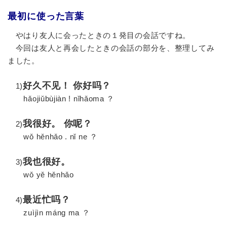
最初に使った言葉
やはり友人に会ったときの１発目の会話ですね。
今回は友人と再会したときの会話の部分を、整理してみ
ました。
好久不见！ 你好吗？
1)
hǎojiǔbùjiàn ! nǐhǎoma ？
我很好。 你呢？
2)
wǒ hěnhǎo . nǐ ne ？
我也很好。
3)
wǒ yě hěnhǎo
最近忙吗？
4)
zuìjìn máng ma ？